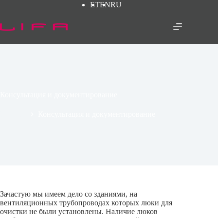
Перейти
ET
EN
RU
к
сути
Консультация и документирование
Главная
Консультация и документирование
Зачастую мы имеем дело со зданиями, на
вентиляционных трубопроводах которых люки для
очистки не были установлены. Наличие люков