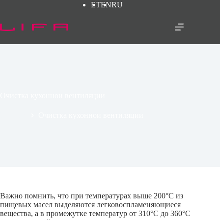
Перейти
ET
EN
RU
к
сути
Очистка кухоннои вентиляции
Главная
Очистка кухоннои вентиляции
Важно помнить, что при температурах выше 200°C из
пищевых масел выделяются легковоспламеняющиеся
вещества, а в промежутке температур от 310°C до 360°C