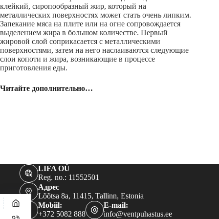
клейкий, сиропообразный жир, который на
металлических поверхностях может стать очень липким.
Запекание мяса на плите или на огне сопровождается
выделением жира в большом количестве. Первый
жировой слой соприкасается с металлическими
поверхностями, затем на него наслаиваются следующие
слои копоти и жира, возникающие в процессе
приготовления еды.
Читайте дополнительно…
LIFA OÜ
Reg. no.: 11552501
Адрес
Lõõtsa 8a, 11415, Tallinn, Estonia
Mobiil:
E-mail:
+372 5082 888
info@ventpuhastus.ee