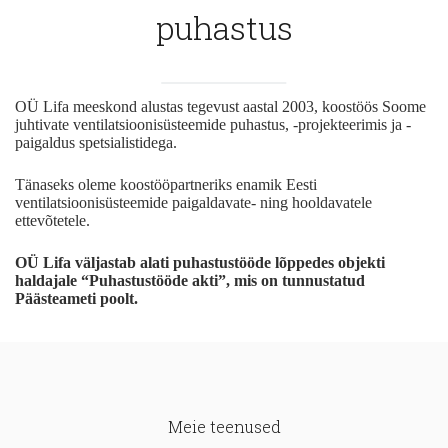
puhastus
OÜ Lifa meeskond alustas tegevust aastal 2003, koostöös Soome
juhtivate ventilatsioonisüsteemide puhastus, -projekteerimis ja -
paigaldus spetsialistidega.
Tänaseks oleme koostööpartneriks enamik Eesti
ventilatsioonisüsteemide paigaldavate- ning hooldavatele
ettevõtetele.
OÜ Lifa väljastab alati puhastustööde lõppedes objekti
haldajale “Puhastustööde akti”, mis on tunnustatud
Päästeameti poolt.
Meie teenused