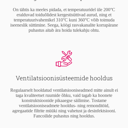
On tähtis ka meeles pidada, et temperatuuridel üle 200°C
eralduvad toiduõlidest kergestisüttivad aurud, ning et
temperatuurivahemikel 310°C kuni 360°C võib toimuda
iseeneslik süttimine. Seega, köögi rasvakanalite korrapärane
puhastus aitab ära hoida tulekahju ohtu.
Ventilatsioonisüsteemide hooldus
Regulaarselt hooldatud ventilatsiooniseadmed mitte ainult ei
taga kvaliteetset ruumide õhku, vaid tagab ka hoonete
konstruktsioonide pikaaegse säilimise. Tostame
ventilatsiooniseadmete hooldus- ning remonditöid,
agregaatide filtrite müüki ning vahetust ja desinfektsiooni.
Fancoilide puhastus ning hooldus.