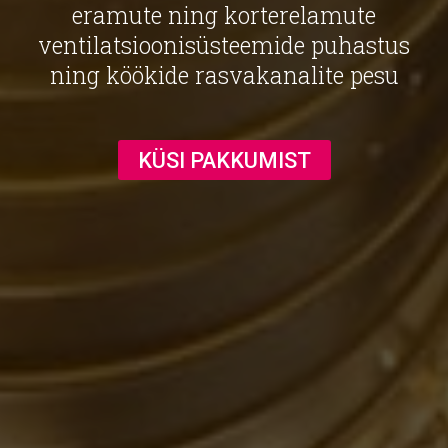
eramute ning korterelamute
ventilatsioonisüsteemide puhastus
ning köökide rasvakanalite pesu
KÜSI PAKKUMIST