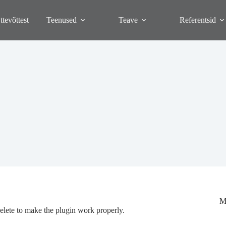
ttevõttest
Teenused
Teave
Referentsid
M
delete to make the plugin work properly.