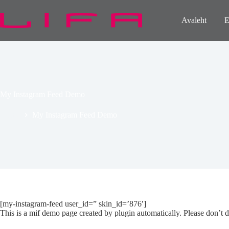
Skip
to
Avaleht
E
content
My Instagram Feed Demo
Home
My Instagram Feed Demo
[my-instagram-feed user_id=” skin_id=’876′]
This is a mif demo page created by plugin automatically. Please don’t 