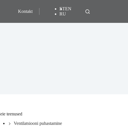
ET
EN
Kontakt
RU
eie teenused
Ventilatsiooni puhastamine